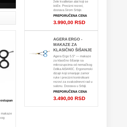
žele kvalitetan alat koji se
ističe. Precizni rezovi,
dostava širom Srbije.
PREPORUČENA CENA
3.990,00 RSD
AGERA ERGO -
MAKAZE ZA
KLASIČNO ŠIŠANJE
Agera Ergo 5.5" — makaze
za klasično šišanje sa
mikrozupcima od nemačkog
čelika AiSi440C. Ergonomski
dizajn koji smanjuje zamor
ruke i precizni kontrolisani
rezovi za svakodnevni rad u
salonu. Dostava u Srbiji.
PREPORUČENA CENA
3.490,00 RSD
dostupan
— makaze
kog
jn za
alat sa