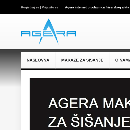
Registruj se |
Prijavite se
Agera internet prodavnica frizerskog alata
NASLOVNA
MAKAZE ZA ŠIŠANJE
O NAM