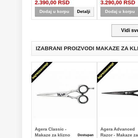
2.390,00 RSD
3.290,00 RSD
Srbiji.
klasičnim tehnikama. Dost
Dodaj u korpu
Detalji
Dodaj u korpu
Vidi sv
IZABRANI PROIZVODI MAKAZE ZA KL
Agera Classic -
Agera Advanced
Makaze za klizno
Razor - Makaze za
Dostupan