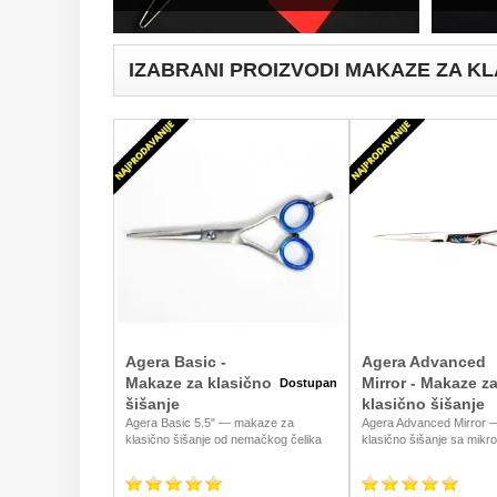
IZABRANI PROIZVODI MAKAZE ZA KL
Agera Basic -
Agera Advanced
Makaze za klasično
Mirror - Makaze z
Dostupan
šišanje
klasično šišanje
Agera Basic 5.5" — makaze za
Agera Advanced Mirror 
klasično šišanje od nemačkog čelika
klasično šišanje sa mikr
AiSi420C. Idealne za početnike, mlade
nemačkog čelika AiSi440
frizere i škole za negu lepote. Pouzdan
veličinama 5.5" i 6". Pre
alat po pristupačnoj ceni, dostava u
frizere koji traže dugotraj