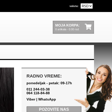
valuta:
MOJA KORPA:
0 artikala - 0.00 rsd
RADNO VREME:
ponedeljak - petak: 09-17h
011 244-03-38
064 118-84-88
Viber | WhatsApp
POZOVITE NAS