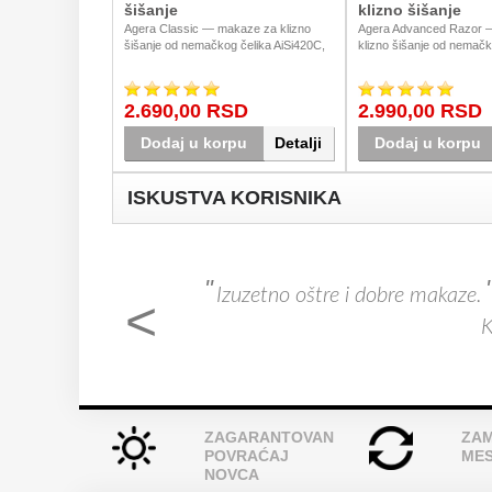
šišanje
klizno šišanje
Agera Classic — makaze za klizno
Agera Advanced Razor 
šišanje od nemačkog čelika AiSi420C,
klizno šišanje od nemačk
dostupne u veličinama 5.5" i 6".
AiSi420C u elegantnoj crno
Pouzdan svakodnevni alat za frizere
dostupne u veličinama 5.5
koji traže kvalitet po pristupačnoj ceni.
Pouzdan alat za frizere koj
2.690,00 RSD
2.990,00 RSD
Dostava u Srbiji.
funkcionalnost. Dostava u 
Dodaj u korpu
Detalji
Dodaj u korpu
ISKUSTVA KORISNIKA
i na
"
"
Izuzetno oštre i dobre makaze.
<
ć,
K
d
ZAGARANTOVAN
ZAM
POVRAĆAJ
ME
NOVCA