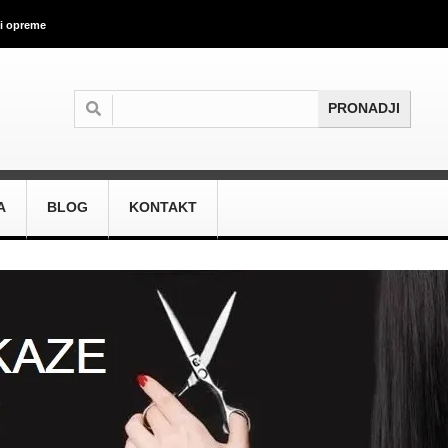
 i opreme
A
BLOG
KONTAKT