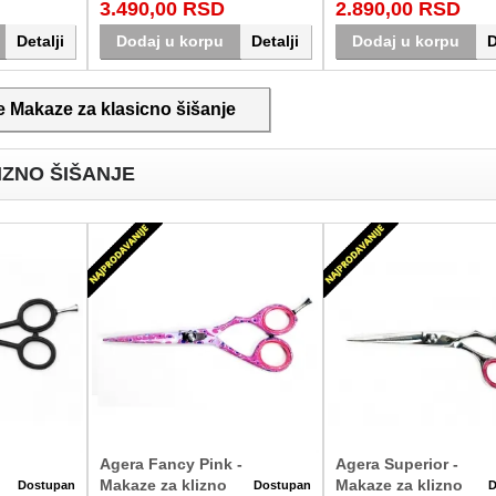
3.490,00 RSD
2.890,00 RSD
ava u Srbiji.
svakodnevni rad u salonu. Dostava u
prepoznatljivim izgledom. Dos
Srbiji.
širom Srbije.
Detalji
Dodaj u korpu
Detalji
Dodaj u korpu
D
e Makaze za klasicno šišanje
IZNO ŠIŠANJE
Agera Fancy Pink -
Agera Superior -
Makaze za klizno
Makaze za klizno
Dostupan
Dostupan
D