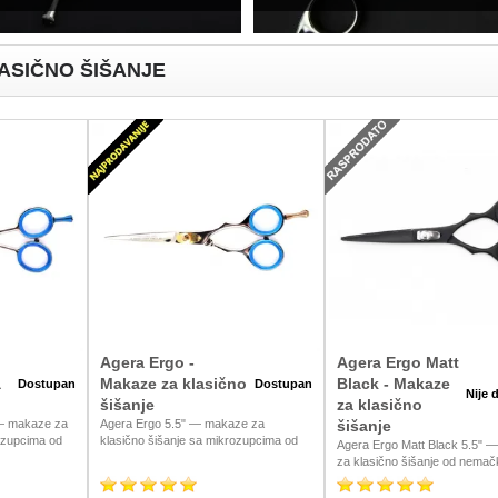
ASIČNO ŠIŠANJE
Agera Ergo -
Agera Ergo Matt
a
Makaze za klasično
Black - Makaze
Dostupan
Dostupan
Nije 
šišanje
za klasično
— makaze za
Agera Ergo 5.5" — makaze za
šišanje
ozupcima od
klasično šišanje sa mikrozupcima od
Agera Ergo Matt Black 5.5" 
C, dostupne u
nemačkog čelika AiSi440C.
za klasično šišanje od nemač
mium čelik za
Ergonomski dizajn koji smanjuje zamor
čelika AiSi420C. Mat crni diza
nu oštrinu pri
ruke i precizni kontrolisani rezovi za
frizere koji žele profesionalan 