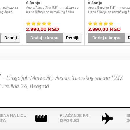
šišanje
šišanje
— makaze za
Agera Fancy Pink 5.5" — makaze za
Agera Superior 5.5" — makaz
og čelika
klizno šišanje od nemačkog čelika
klizno šišanje od nemačkog če
j boji,
AiSi440C. Atraktivan pink dizajn za
AiSi440C. Jedan od najprodava
" i 6".
frizere koji cene stil jednako koliko i
modela u ponudi, idealan za fri
i cene stil i
preciznost. Dostava širom Srbije
traže pouzdan svakodnevni al
2.990,00 RSD
3.990,00 RSD
Srbiji.
Dostava širom Srbije.
Detalji
Dodaj u korpu
Detalji
Dodaj u korpu
D
- Dragoljub Marković, vlasnik frizerskog salona D&V,
ursulina 2A, Beograd
ENA NA LICU
PLAĆANJE PRI
B
STA
ISPORUCI
D