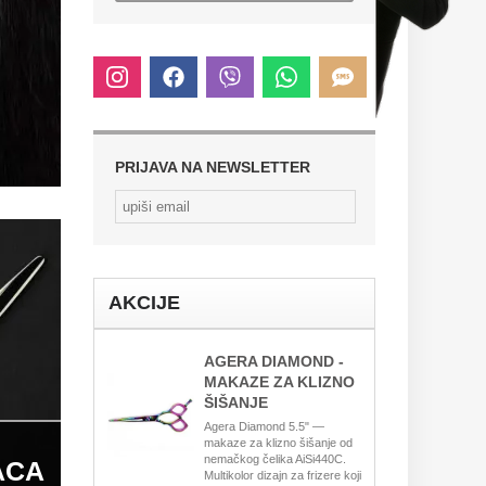
PRIJAVA NA NEWSLETTER
AKCIJE
AGERA DIAMOND -
MAKAZE ZA KLIZNO
ŠIŠANJE
Agera Diamond 5.5" —
makaze za klizno šišanje od
nemačkog čelika AiSi440C.
ACA
Multikolor dizajn za frizere koji