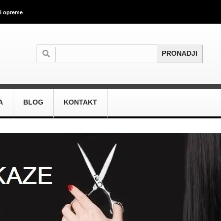
 i opreme
A
BLOG
KONTAKT