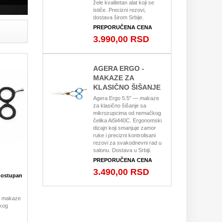
žele kvalitetan alat koji se
ističe. Precizni rezovi,
dostava širom Srbije.
PREPORUČENA CENA
3.990,00 RSD
AGERA ERGO -
MAKAZE ZA
KLASIČNO ŠIŠANJE
Agera Ergo 5.5" — makaze
za klasično šišanje sa
mikrozupcima od nemačkog
čelika AiSi440C. Ergonomski
dizajn koji smanjuje zamor
ruke i precizni kontrolisani
rezovi za svakodnevni rad u
salonu. Dostava u Srbiji.
PREPORUČENA CENA
3.490,00 RSD
dostupan
— makaze
kog
jn za
alat sa