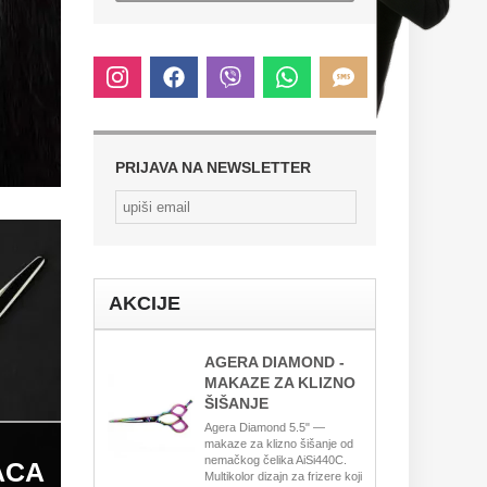
PRIJAVA NA NEWSLETTER
AKCIJE
AGERA DIAMOND -
MAKAZE ZA KLIZNO
ŠIŠANJE
Agera Diamond 5.5" —
makaze za klizno šišanje od
nemačkog čelika AiSi440C.
ACA
Multikolor dizajn za frizere koji