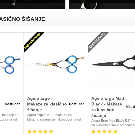
ASIČNO ŠIŠANJE
Agera Ergo -
Agera Ergo Matt
a
Makaze za klasično
Black - Makaze
Dostupan
Dostupan
Nije 
šišanje
za klasično
— makaze za
Agera Ergo 5.5" — makaze za
šišanje
ozupcima od
klasično šišanje sa mikrozupcima od
Agera Ergo Matt Black 5.5" 
C, dostupne u
nemačkog čelika AiSi440C.
za klasično šišanje od nemač
mium čelik za
Ergonomski dizajn koji smanjuje zamor
čelika AiSi420C. Mat crni diza
nu oštrinu pri
ruke i precizni kontrolisani rezovi za
frizere koji žele profesionalan 