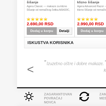
šišanje
klizno šišanje
Agera Classic — makaze za klizno
Agera Advanced Razor 
šišanje od nemačkog čelika AiSi420C,
klizno šišanje od nemačk
dostupne u veličinama 5.5" i 6".
AiSi420C u elegantnoj crno
Pouzdan svakodnevni alat za frizere
dostupne u veličinama 5.5
koji traže kvalitet po pristupačnoj ceni.
Pouzdan alat za frizere koj
2.690,00 RSD
2.990,00 RSD
Dostava u Srbiji.
funkcionalnost. Dostava u 
Dodaj u korpu
Detalji
Dodaj u korpu
ISKUSTVA KORISNIKA
"
"
Izuzetno oštre i dobre makaze.
- 
<
Kurs
ZAGARANTOVAN
ZAM
POVRAĆAJ
ME
NOVCA