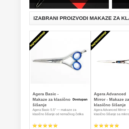
IZABRANI PROIZVODI MAKAZE ZA KL
Agera Basic -
Agera Advanced
Makaze za klasično
Mirror - Makaze z
Dostupan
šišanje
klasično šišanje
Agera Basic 5.5" — makaze za
Agera Advanced Mirror 
klasično šišanje od nemačkog čelika
klasično šišanje sa mikr
AiSi420C. Idealne za početnike, mlade
nemačkog čelika AiSi440
frizere i škole za negu lepote. Pouzdan
veličinama 5.5" i 6". Pre
alat po pristupačnoj ceni, dostava u
frizere koji traže dugotraj