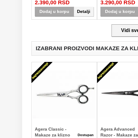
2.390,00 RSD
3.290,00 RSD
Srbiji.
klasičnim tehnikama. Dost
Dodaj u korpu
Detalji
Dodaj u korpu
Vidi sv
IZABRANI PROIZVODI MAKAZE ZA KL
Agera Classic -
Agera Advanced
Makaze za klizno
Razor - Makaze za
Dostupan