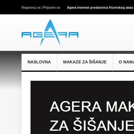
Registruj se |
Prijavite se
Agera internet prodavnica frizerskog alata
NASLOVNA
MAKAZE ZA ŠIŠANJE
O NAM