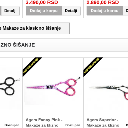
3.490,00 RSD
2.890,00 RSD
ava u Srbiji.
svakodnevni rad u salonu. Dostava u
prepoznatljivim izgledom. Dos
Srbiji.
širom Srbije.
Detalji
Dodaj u korpu
Detalji
Dodaj u korpu
D
e Makaze za klasicno šišanje
IZNO ŠIŠANJE
Agera Fancy Pink -
Agera Superior -
Makaze za klizno
Makaze za klizno
Dostupan
Dostupan
D