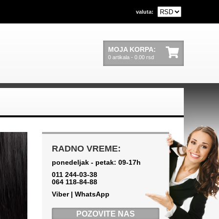
valuta:
MOJA KORPA:
0 artikala - 0.00 rsd
RADNO VREME:
ponedeljak - petak: 09-17h
011 244-03-38
064 118-84-88
Viber | WhatsApp
POZOVITE NAS