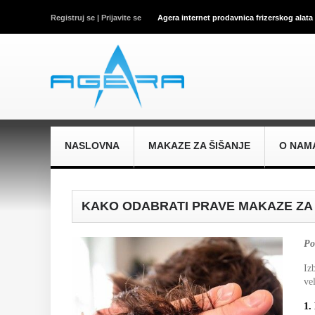
Registruj se |
Prijavite se
Agera internet prodavnica frizerskog alata
NASLOVNA
MAKAZE ZA ŠIŠANJE
O NAM
KAKO ODABRATI PRAVE MAKAZE ZA 
Po
Iz
ve
1.