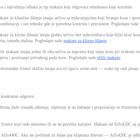
va i najvažnija odluka je tip makaza koji odgovara tehnikama koje koristite.
kaze za klasično šišanje imaju sečivo sa mikrozupcima koji hvataju kosu i spre
kombinaciji i sve tehnike gde je potrebna kontrola i preciznost. Pogledajte naše
kaze za klizno šišanje imaju glatko sečivo bez mikrozubaca koje klizi kroz kos
elaz između dužina. Pogledajte naše
makaze za klizno šišanje
.
ilir makaze imaju jedno ili oba sečiva sa zupcima koji tanje kosu pri svakom r
ajeva i postizanje prirodnog pada kose. Pogledajte naše
efilir makaze
.
ofesionalni frizeri obično imaju sva tri tipa u svom setu — svaki tip radi posao 
u konkretan odgovor.
štrinu duže između oštrenja, otporniji je na habanje i preporučuje se frizerim
a frizere koji rade umereno ili su na početku karijere. Makaze od AiSi420C su p
a AiSi440C. Ako ste početnik ili šišate par klijenata dnevno — AiSi420C je odli