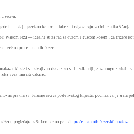
nu sečiva.
otrebi — daju preciznu kontrolu, lake su i odgovaraju većini tehnika šišanja i 
ri svakom rezu — idealne su za rad sa dužom i gušćom kosom i za frizere koji 
adi većina profesionalnih frizera.
 makaza. Modeli sa odvojivim dodatkom su fleksibilniji jer se mogu koristiti sa 
 ruka uvek ima isti oslonac.
novna pravila su: brisanje sečiva posle svakog klijenta, podmazivanje šrafa je
 budžetu, pogledajte našu kompletnu ponudu
profesionalnih frizerskih makaza
— 