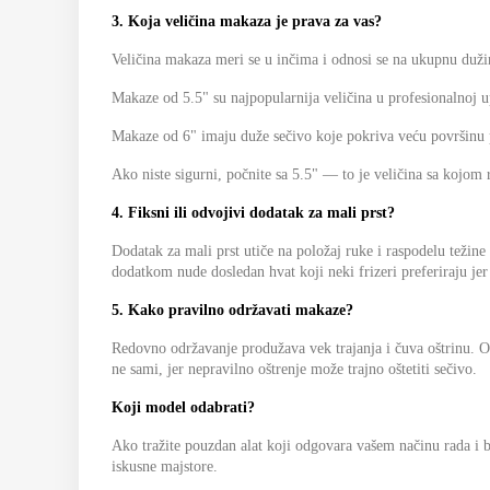
3. Koja veličina makaza je prava za vas?
Veličina makaza meri se u inčima i odnosi se na ukupnu duži
Makaze od 5.5" su najpopularnija veličina u profesionalnoj up
Makaze od 6" imaju duže sečivo koje pokriva veću površinu p
Ako niste sigurni, počnite sa 5.5" — to je veličina sa kojom r
4. Fiksni ili odvojivi dodatak za mali prst?
Dodatak za mali prst utiče na položaj ruke i raspodelu težine
dodatkom nude dosledan hvat koji neki frizeri preferiraju jer
5. Kako pravilno održavati makaze?
Redovno održavanje produžava vek trajanja i čuva oštrinu. Os
ne sami, jer nepravilno oštrenje može trajno oštetiti sečivo.
Koji model odabrati?
Ako tražite pouzdan alat koji odgovara vašem načinu rada i
iskusne majstore.