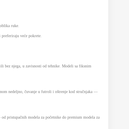
oblika ruke.
preferiraju veće pokrete.
ili bez njega, u zavisnosti od tehnike. Modeli sa fiksnim
dnom nedeljno, čuvanje u futroli i oštrenje kod stručnjaka —
od pristupačnih modela za početnike do premium modela za