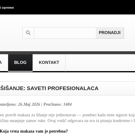
 i opreme
A
BLOG
KONTAKT
ŠIŠANJE: SAVETI PROFESIONALACA
stavljeno: 26.Maj 2026 | Pročitano: 1484
bor pravih makaza za šišanje nije jednostavan — posebno kada niste sigurni koja v
ličina smanjuje zamor ruke. Ovaj vodič odgovara na sva ta pitanja konkretno i 
 Koja vrsta makaza vam je potrebna?