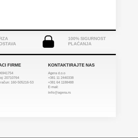
RZA
100% SIGURNOST
OSTAVA
PLAĆANJA
CI FIRME
KONTAKTIRAJTE NAS
06941754
Agera d.o.o
roj: 20710764
+381 11 2440338
 račun: 160-505216-53
+381 64 1188488
E-mail:
info@agera.rs