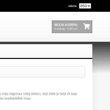
valuta:
MOJA KORPA:
0 artikala - 0.00 rsd
rsta odgovara vašoj tehnici, koji čelik je bolji ili koja
bez marketinških fraza.