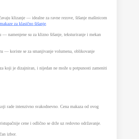
čavaju klizanje — idealne za ravne rezove, šišanje mašinicom
makaze za klasično šišanje
.
u — namenjene su za klizno šišanje, teksturiranje i mekan
ezu — koriste se za smanjivanje volumena, oblikovanje
za koji je dizajniran, i nijedan ne može u potpunosti zameniti
a koji rade intenzivno svakodnevno. Cena makaza od ovog
ristupačnije cene i odlično se drže uz redovno održavanje.
čan izbor.