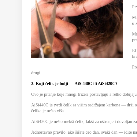
Pr
Ma
u 
Ma
pr
Ef
kr
Pr
drugi.
2. Koji čelik je bolji — AiSi440C ili AiSi420C?
Ovo je pitanje koje mnogi frizeri postavljaju a retko dobijaj
AiSi440C je tvrđi čelik sa višim sadržajem karbona — drži o
čelika je nešto viša.
AiSi420C je nešto mekši čelik, lakši za oštrenje i dovoljan z
Jednostavno pravilo: ako šišate ceo dan, svaki dan — idite n