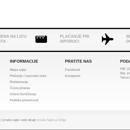
ENA NA LICU
PLAĆANJE PRI
B
STA
ISPORUCI
D
INFORMACIJE
PRATITE NAS
PODA
PIB: 1
Mapa sajta
Facebook
Mat. b
Plaćanje i isporuka robe
Instagram
Tekući
Reklamacije
Česta pitanja
Uslovi korišćenja
Politika privatnosti
 Izrada sajta i web dizajn
Izrada Sajtova Srbija