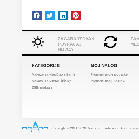
ZAGARANTOVAN
ZAM
POVRAĆAJ
ME
NOVCA
KATEGORIJE
MOJ NALOG
Makaze za klasično šišanje
Promeni moje podatke
Makaze za klizno šišanje
Promeni moju lozinku
Efilir makaze
Copyright © 2011-2026 Sva prava zadržana - Agera d.o.o. |