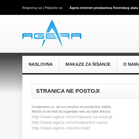
Registruj se |
Prijavite se
Agera internet prodavnica frizerskog alata
NASLOVNA
MAKAZE ZA ŠIŠANJE
O NAM
STRANICA NE POSTOJI
Izvinjavamo se, ali ova stranica ne postoji ili je istekla.
Možda bi ste hteli da pogledate neki od naših linkova:
http://www.agera.rs/sr/makaze-za-sisanje
http://www.agera.rs/sr/makaze/o-nama
http://www.agera.rs/sr/kontakt