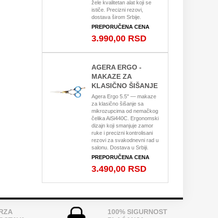
žele kvalitetan alat koji se
ističe. Precizni rezovi,
dostava širom Srbije.
PREPORUČENA CENA
3.990,00 RSD
AGERA ERGO -
MAKAZE ZA
KLASIČNO ŠIŠANJE
Agera Ergo 5.5" — makaze
za klasično šišanje sa
mikrozupcima od nemačkog
čelika AiSi440C. Ergonomski
dizajn koji smanjuje zamor
ruke i precizni kontrolisani
rezovi za svakodnevni rad u
salonu. Dostava u Srbiji.
PREPORUČENA CENA
3.490,00 RSD
RZA
100% SIGURNOST