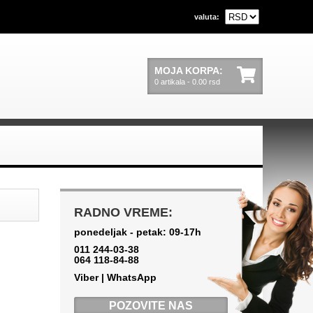
valuta:
MOJA KORPA:
0 artikala - 0.00 rsd
RADNO VREME:
ponedeljak - petak: 09-17h
011 244-03-38
064 118-84-88
Viber | WhatsApp
POZOVITE NAS