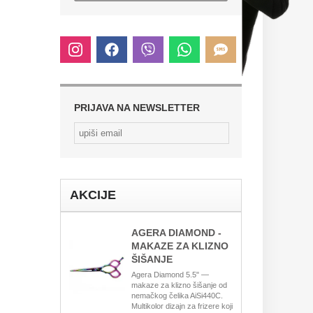
PRIJAVA NA NEWSLETTER
AKCIJE
AGERA DIAMOND -
MAKAZE ZA KLIZNO
ŠIŠANJE
Agera Diamond 5.5" —
makaze za klizno šišanje od
nemačkog čelika AiSi440C.
Multikolor dizajn za frizere koji