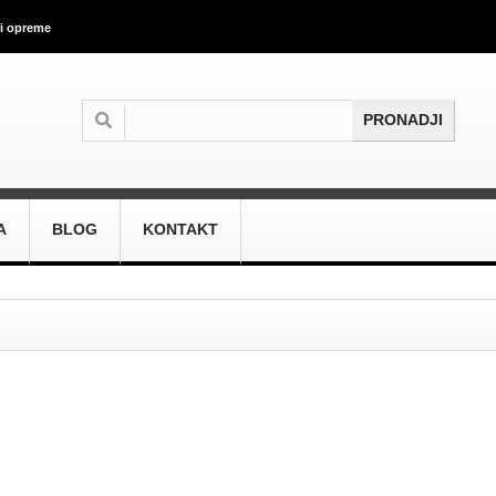
 i opreme
A
BLOG
KONTAKT